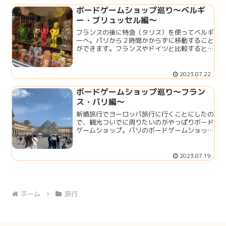
ボードゲームショップ巡り〜ベルギ
ー・ブリュッセル編〜
フランスの後に特急（タリス）を使ってベルギ
ーへ。パリから２時間かからずに移動すること
ができます。フランスやドイツと比較すると少
ないですが、ベルギーにもボードゲームショッ
プはあります。なんとなくフランス語やドイツ
語のゲームが置かれているのかな...
2023.07.22
ボードゲームショップ巡り〜フラン
ス・パリ編〜
新婚旅行でヨーロッパ旅行に行くことにしたの
で、観光ついでに周りたいのがやっぱりボード
ゲームショップ。パリのボードゲームショップ
の情報を集めている方がBGGの掲示板にいらっ
しゃり、いくつか回答がついていたので参考に
させていただきました。（20...
2023.07.19
ホーム
旅行