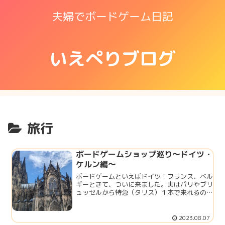
夫婦でボードゲーム日記
いえぺりブログ
旅行
ボードゲームショップ巡り〜ドイツ・
ケルン編〜
ボードゲームといえばドイツ！フランス、ベル
ギーときて、ついに来ました。実はパリやブリ
ュッセルから特急（タリス）１本で来れるので
国が違ってもアクセスしやすいです。エッセ
ン・シュピールの時期なら最高だったんです
が、来れただけよしとしましょう。結...
2023.08.07