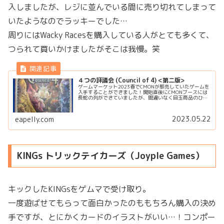
入しましたが、レジに並んでいる間に売り切れてしまって
いたようなのでラッキーでした…
周りにはWacky Racesを購入している人がとても多くて、
つられて買いかけましたがそこは我慢。笑
４つの評議会 (Council of 4) <第二版>
ゲームマーケット2023春でCMONが販売していたゲームを
入手することができました！開始直後にCMONブースには
長蛇の列ができていましたが、間違いなく目玉商品のひと
つだったと思います。早速遊んでいきますよ〜！どんなゲ
ーム？プレイヤーは３つの...
2023.05.22
eapelly.com
KINGs トリックテイカーズ（Joyple Games）
キックしたKINGsをゲムマで受け取り。
一度遊ばせてもらって面白かったのももちろん購入の決め
手ですが、とにかくカードのイラストがいい…！コンポー