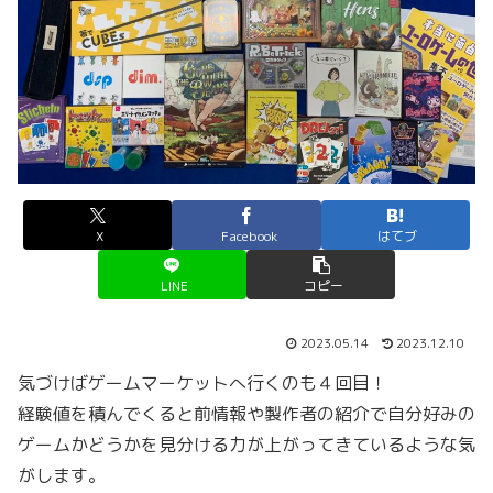
X
Facebook
はてブ
LINE
コピー
2023.05.14
2023.12.10
気づけばゲームマーケットへ行くのも４回目！
経験値を積んでくると前情報や製作者の紹介で自分好みの
ゲームかどうかを見分ける力が上がってきているような気
がします。