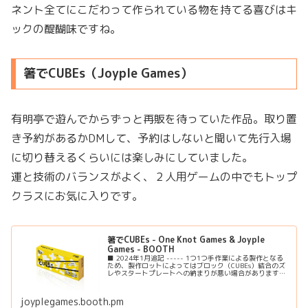
ネント全てにこだわって作られている物を持てる喜びはキ
ックの醍醐味ですね。
箸でCUBEs（Joyple Games）
有明亭で遊んでからずっと再販を待っていた作品。取り置
き予約があるかDMして、予約はしないと聞いて先行入場
に切り替えるくらいには楽しみにしていました。
運と技術のバランスがよく、２人用ゲームの中でもトップ
クラスにお気に入りです。
箸でCUBEs - One Knot Games & Joyple
Games - BOOTH
■ 2024年1月追記 ----- 1つ1つ手作業による製作となる
ため、製作ロットによってはブロック（CUBEs）結合のズ
レやスタートプレートへの納まりが悪い場合があります。
可能な限りブロック（CUBEs）のサイズ調整を行っており
ますが、製...
joyplegames.booth.pm